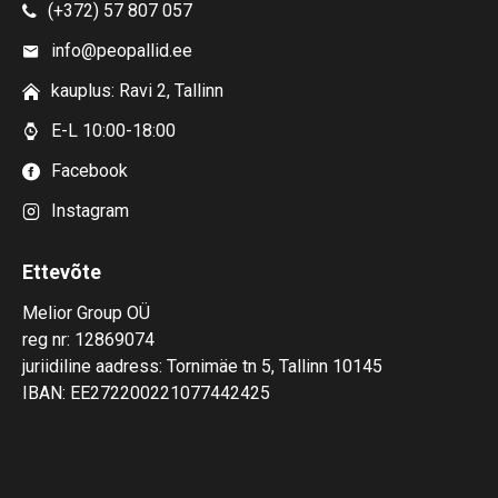
(+372) 57 807 057
info@peopallid.ee
kauplus: Ravi 2, Tallinn
E-L 10:00-18:00
Facebook
Instagram
Ettevõte
Melior Group OÜ
reg nr: 12869074
juriidiline aadress: Tornimäe tn 5, Tallinn 10145
IBAN: EE272200221077442425