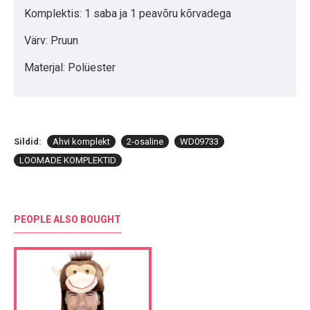
Komplektis: 1 saba ja 1 peavõru kõrvadega
Värv: Pruun
Materjal: Polüester
Sildid:
Ahvi komplekt
2-osaline
WD09733
LOOMADE KOMPLEKTID
PEOPLE ALSO BOUGHT