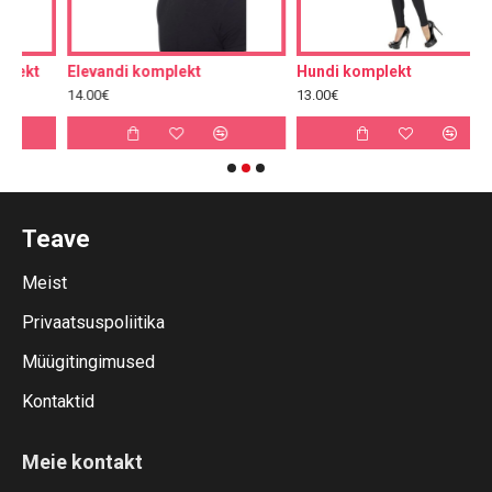
Elevandi komplekt
Hundi komplekt
H
14.00€
13.00€
1
Teave
Meist
Privaatsuspoliitika
Müügitingimused
Kontaktid
Meie kontakt