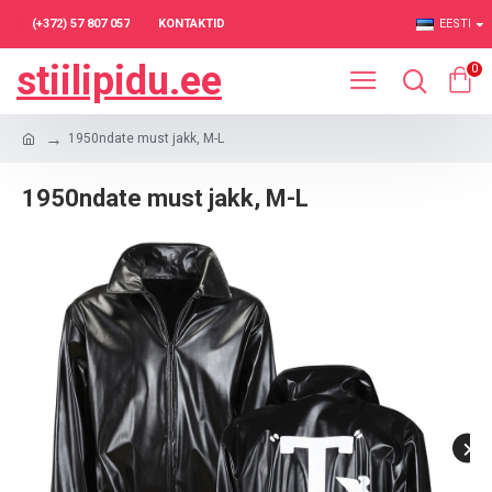
(+372) 57 807 057
KONTAKTID
EESTI
stiilipidu.ee
0
1950ndate must jakk, M-L
1950ndate must jakk, M-L