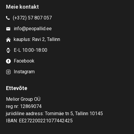
Meie kontakt
(+372) 57 807 057
info@peopallid.ee
kauplus: Ravi 2, Tallinn
E-L 10:00-18:00
Facebook
Instagram
Ettevõte
Melior Group OÜ
reg nr: 12869074
juriidiline aadress: Tornimäe tn 5, Tallinn 10145
IBAN: EE272200221077442425