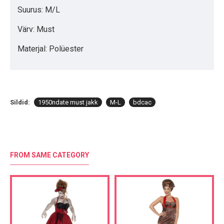
Suurus: M/L
Värv: Must
Materjal: Polüester
Sildid:
1950ndate must jakk
M-L
bdcac
FROM SAME CATEGORY