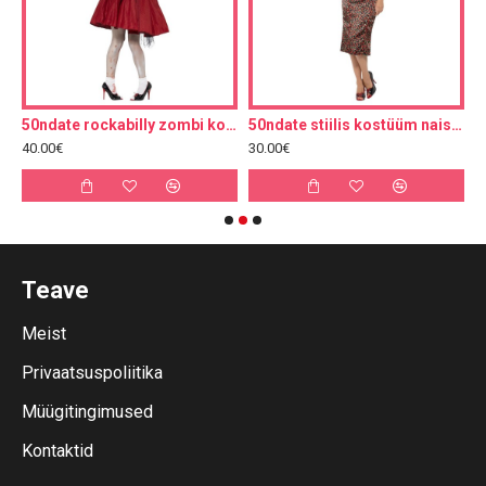
50ndate rockabilly zombi kostüüm, kleit, peapael (M, 40-42)
50ndate stiilis kostüüm naistle, M
40.00€
30.00€
3
Teave
Meist
Privaatsuspoliitika
Müügitingimused
Kontaktid