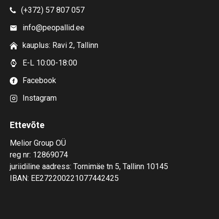
(+372) 57 807 057
info@peopallid.ee
kauplus: Ravi 2, Tallinn
E-L 10:00-18:00
Facebook
Instagram
Ettevõte
Melior Group OÜ
reg nr: 12869074
juriidiline aadress: Tornimäe tn 5, Tallinn 10145
IBAN: EE272200221077442425