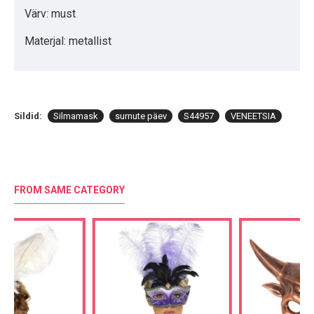
Värv: must
Materjal: metallist
Sildid:
Silmamask
surnute päev
S44957
VENEETSIA
FROM SAME CATEGORY