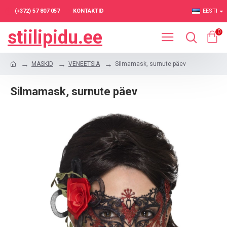
(+372) 57 807 057
KONTAKTID
EESTI
stiilipidu.ee
0
MASKID
VENEETSIA
Silmamask, surnute päev
Silmamask, surnute päev