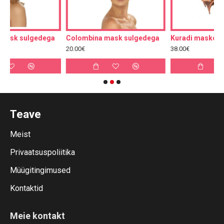
ega
Colombina mask sulgedega
Kuradi maskeraadimask
20.00€
38.00€
Teave
Meist
Privaatsuspoliitika
Müügitingimused
Kontaktid
Meie kontakt