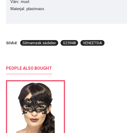
Värv: must
Materjal: plastmass
Sildid:
Silmamask sädelev
S25948
VENEETSIA
PEOPLE ALSO BOUGHT