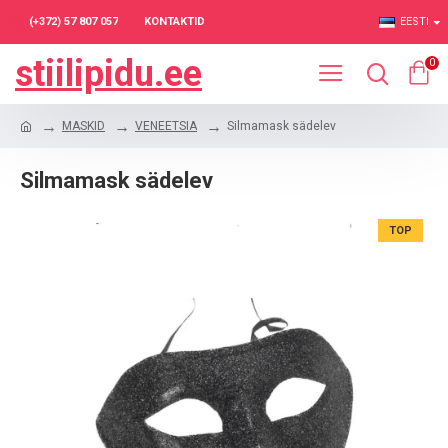
(+372) 57 807 057
KONTAKTID
EESTI
stiilipidu.ee
0
MASKID
VENEETSIA
Silmamask sädelev
Silmamask sädelev
TOP