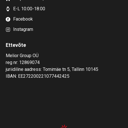
E-L 10:00-18:00
Facebook
Instagram
Ettevõte
Melior Group OÜ
reg nr: 12869074
juriidiline aadress: Tornimäe tn 5, Tallinn 10145
IBAN: EE272200221077442425