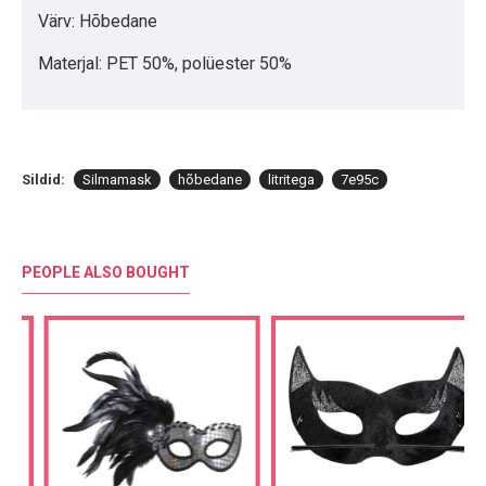
Värv: Hõbedane
Materjal: PET 50%, polüester 50%
Sildid:
Silmamask
hõbedane
litritega
7e95c
PEOPLE ALSO BOUGHT