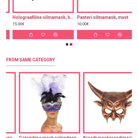
Holograafiline silmamask, hõbedane
Panteri silmamask, must
15.00€
10.00€
FROM SAME CATEGORY
Colombina mask sulgedega
Kuradi maskeraadimask
K