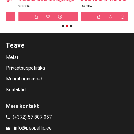
20.00€
38.00€
3
Teave
Meist
Privaatsuspoliitika
Müügitingimused
Kontaktid
Meie kontakt
(+372) 57 807 057
info@peopallid.ee