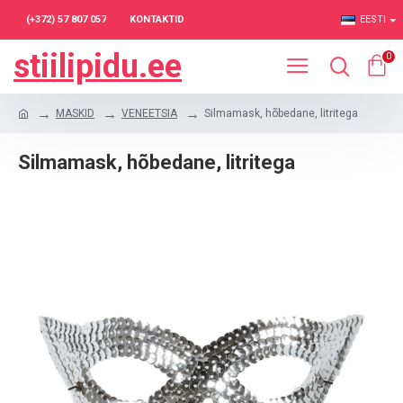
(+372) 57 807 057
KONTAKTID
EESTI
stiilipidu.ee
0
MASKID
VENEETSIA
Silmamask, hõbedane, litritega
Silmamask, hõbedane, litritega