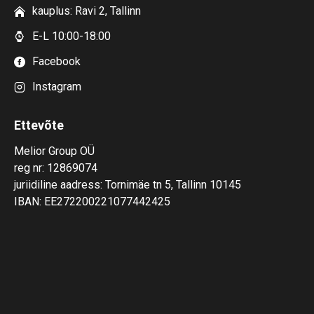
kauplus: Ravi 2, Tallinn
E-L 10:00-18:00
Facebook
Instagram
Ettevõte
Melior Group OÜ
reg nr: 12869074
juriidiline aadress: Tornimäe tn 5, Tallinn 10145
IBAN: EE272200221077442425