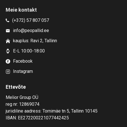
Meie kontakt
(+372) 57 807 057
info@peopallid.ee
kauplus: Ravi 2, Tallinn
E-L 10:00-18:00
Facebook
Instagram
Ettevõte
Melior Group OÜ
reg nr: 12869074
juriidiline aadress: Tornimäe tn 5, Tallinn 10145
IBAN: EE272200221077442425