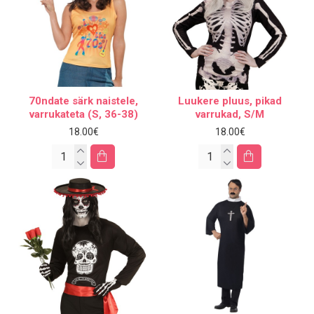
70ndate särk naistele,
Luukere pluus, pikad
varrukateta (S, 36-38)
varrukad, S/M
18.00€
18.00€