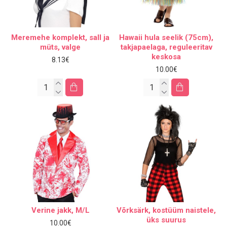
Meremehe komplekt, sall ja
Hawaii hula seelik (75cm),
müts, valge
takjapaelaga, reguleeritav
keskosa
8.13€
10.00€
Verine jakk, M/L
Võrksärk, kostüüm naistele,
üks suurus
10.00€