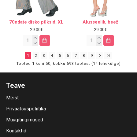
70ndate disko püksid, XL
Alusseelik, beež
29.00€
29.00€
1
2
3
4
5
6
7
8
9
Tooted 1 kuni 50, kokku 693 tootest (14 lehekülge)
Teave
Meist
Privaatsuspoliitika
Müügitingimused
Kontaktid