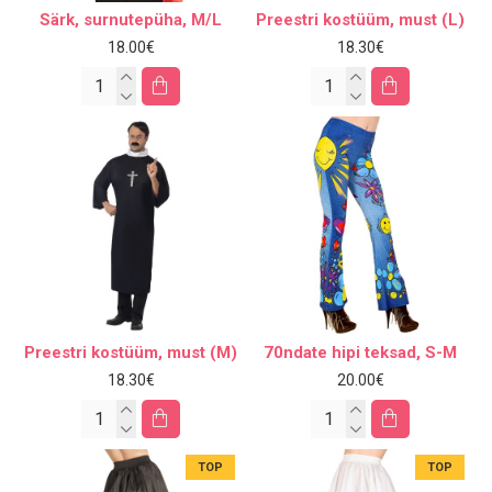
Särk, surnutepüha, M/L
Preestri kostüüm, must (L)
18.00€
18.30€
Preestri kostüüm, must (M)
70ndate hipi teksad, S-M
18.30€
20.00€
TOP
TOP