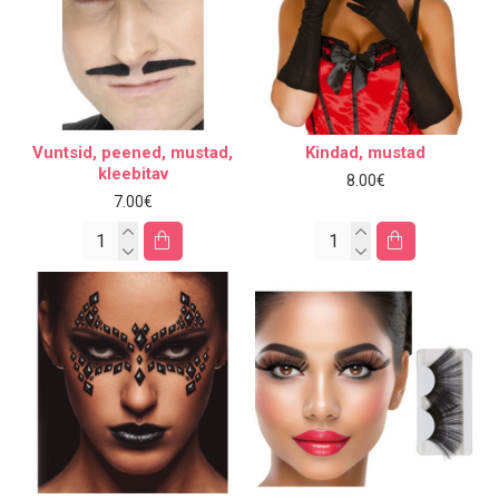
Vuntsid, peened, mustad,
Kindad, mustad
kleebitav
8.00€
7.00€