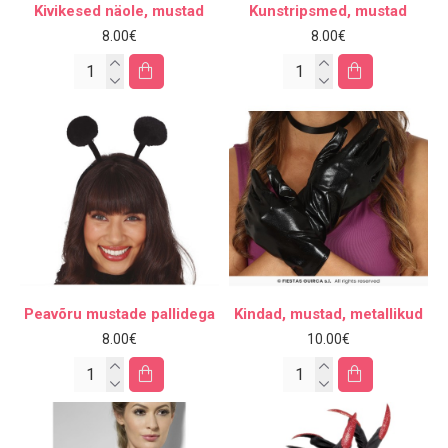
Kivikesed näole, mustad
Kunstripsmed, mustad
8.00€
8.00€
Peavõru mustade pallidega
Kindad, mustad, metallikud
8.00€
10.00€