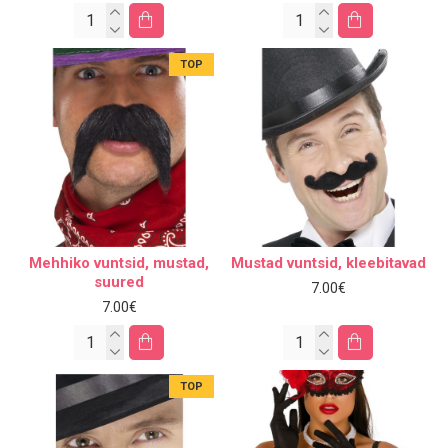
TOP
Mehhiko vuntsid, mustad,
Mustad vuntsid, kleebitavad
suured
7.00€
7.00€
TOP