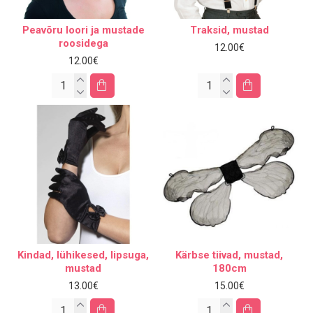
Peavõru loori ja mustade
Traksid, mustad
roosidega
12.00€
12.00€
Kindad, lühikesed, lipsuga,
Kärbse tiivad, mustad,
mustad
180cm
13.00€
15.00€