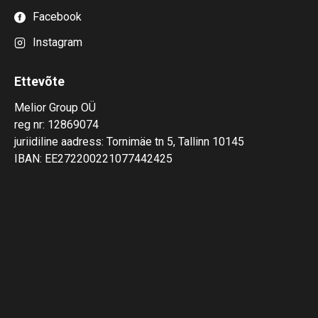
Facebook
Instagram
Ettevõte
Melior Group OÜ
reg nr: 12869074
juriidiline aadress: Tornimäe tn 5, Tallinn 10145
IBAN: EE272200221077442425