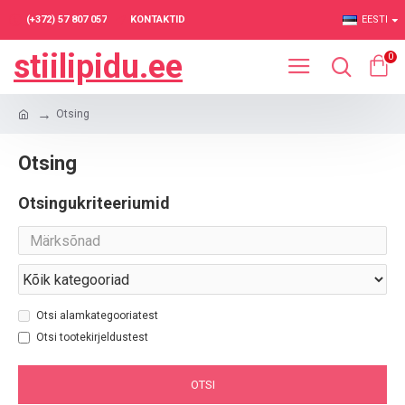
(+372) 57 807 057
KONTAKTID
EESTI
stiilipidu.ee
0
Otsing
Otsing
Otsingukriteeriumid
Otsi alamkategooriatest
Otsi tootekirjeldustest
OTSI