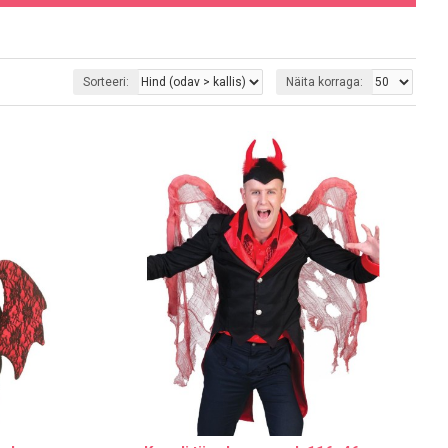
Sorteeri:
Näita korraga: