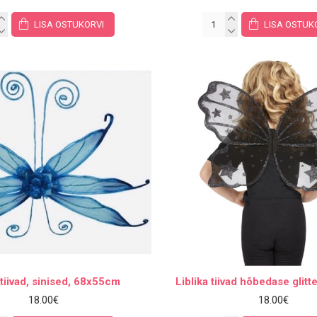
LISA OSTUKORVI
LISA OSTUK
 tiivad, sinised, 68x55cm
Liblika tiivad hõbedase glit
18.00€
18.00€