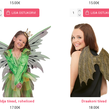
15.00€
15.00€
LISA OSTUKORVI
LISA OSTUK
ldja tiivad, rohelised
Draakoni tiivad
17.00€
18.00€