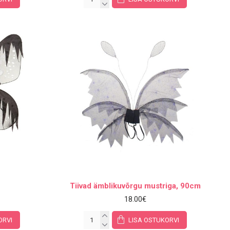
Tiivad ämblikuvõrgu mustriga, 90cm
18.00€
ORVI
LISA OSTUKORVI