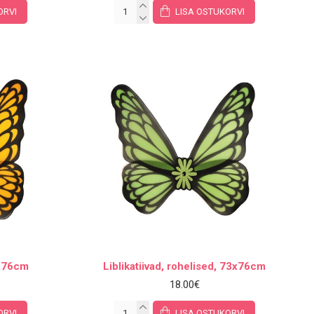
ORVI
LISA OSTUKORVI
3x76cm
Liblikatiivad, rohelised, 73x76cm
18.00€
ORVI
LISA OSTUKORVI