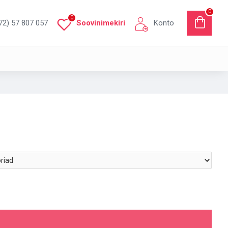
0
0
72) 57 807 057
Soovinimekiri
Konto