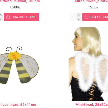
e tiivad, mustad, 180cm
Kuradi tiivad ja sar
15.00€
15.00€
LISA OSTUKORVI
LISA OSTUK
ilase tiivad, 52x41cm
Mini-tiivad, 25x20