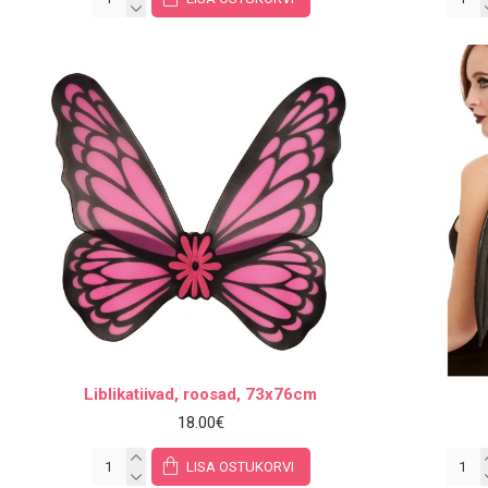
Liblikatiivad, roosad, 73x76cm
18.00€
LISA OSTUKORVI