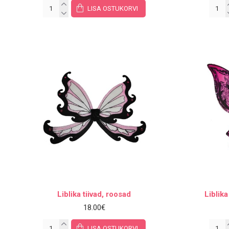
LISA OSTUKORVI
Liblika tiivad, roosad
Liblik
18.00€
LISA OSTUKORVI