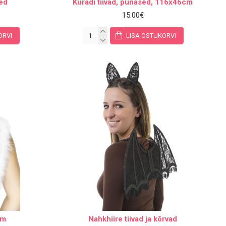
ved
Kuradi tiivad, punased, 116x46cm
15.00€
ORVI
LISA OSTUKORVI
cm
Nahkhiire tiivad ja kõrvad