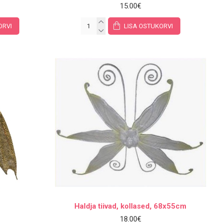
15.00€
ORVI
LISA OSTUKORVI
Haldja tiivad, kollased, 68x55cm
18.00€