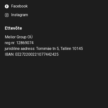
Facebook
Instagram
Ettevõte
Melior Group OÜ
reg nr: 12869074
juriidiline aadress: Tornimäe tn 5, Tallinn 10145
IBAN: EE272200221077442425