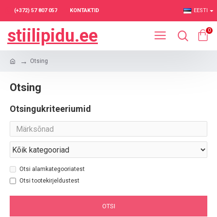
(+372) 57 807 057
KONTAKTID
EESTI
stiilipidu.ee
0
Otsing
Otsing
Otsingukriteeriumid
Otsi alamkategooriatest
Otsi tootekirjeldustest
OTSI