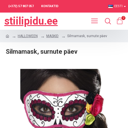
(+372) 57 807 057
KONTAKTID
EESTI
stiilipidu.ee
0
HALLOWEEN
MASKID
Silmamask, surnute päev
Silmamask, surnute päev