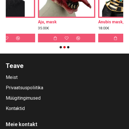
Aju, mask
Anubis mask, must
35.00€
18.00€
Teave
Meist
Privaatsuspoliitika
Müügitingimused
Kontaktid
Meie kontakt