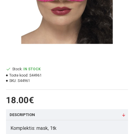
Stock:
IN STOCK
Toote kood:
S44961
SKU:
S44961
18.00€
DESCRIPTION
Komplektis: mask, 1tk