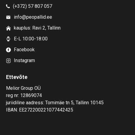
(+372) 57 807 057
info@peopallid.ee
kauplus: Ravi 2, Tallinn
E-L 10:00-18:00
Facebook
Instagram
Ettevõte
Melior Group OÜ
reg nr: 12869074
juriidiline aadress: Tornimäe tn 5, Tallinn 10145
IBAN: EE272200221077442425