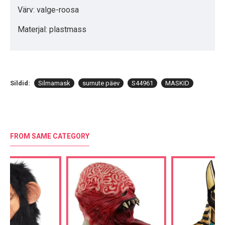
Värv: valge-roosa
Materjal: plastmass
Sildid:
Silmamask
surnute päev
S44961
MASKID
FROM SAME CATEGORY