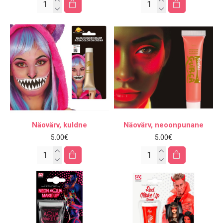
Näovärv, kuldne
Näovärv, neoonpunane
5.00€
5.00€