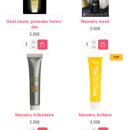
Geel näole, pi­me­das he­len­
Näovärv, beež
dav
5.00€
5.00€
TOP
Näovärv, hõbedane
Näovärv, kollane
5.00€
5.00€