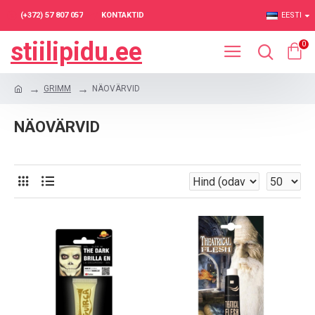
(+372) 57 807 057
KONTAKTID
EESTI
stiilipidu.ee
0
GRIMM
NÄOVÄRVID
NÄOVÄRVID