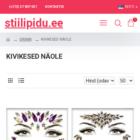
(+372) 57 807 057
KONTAKTID
EESTI
stiilipidu.ee
0
GRIMM
KIVIKESED NÄOLE
KIVIKESED NÄOLE