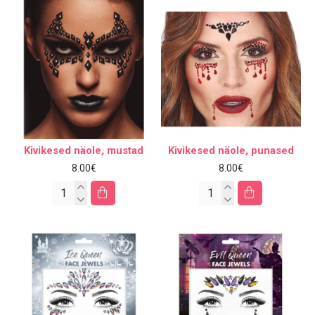
Kivikesed näole, mustad
Kivikesed näole, punased
8.00€
8.00€