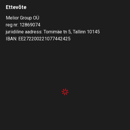
Ettevõte
Melior Group OÜ
reg nr: 12869074
juriidiline aadress: Tornimäe tn 5, Tallinn 10145
IBAN: EE272200221077442425