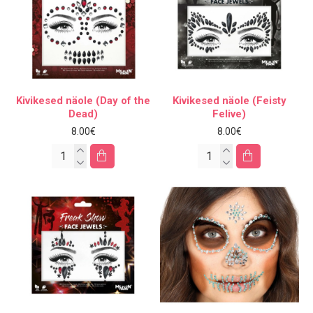
Kivikesed näole (Day of the
Kivikesed näole (Feisty
Dead)
Felive)
8.00€
8.00€