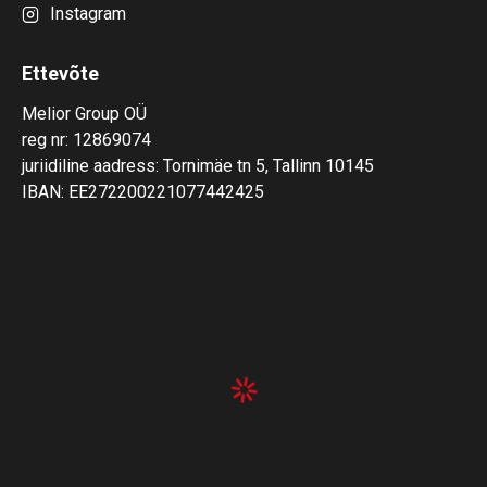
Instagram
Ettevõte
Melior Group OÜ
reg nr: 12869074
juriidiline aadress: Tornimäe tn 5, Tallinn 10145
IBAN: EE272200221077442425