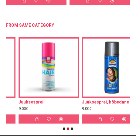
FROM SAME CATEGORY
Juuksesprei
Juuksesprei, hõbedane
J
9.00€
9.00€
9