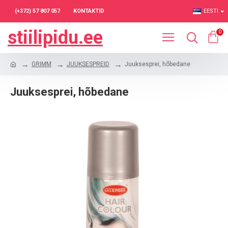
(+372) 57 807 057
KONTAKTID
EESTI
stiilipidu.ee
0
GRIMM
JUUKSESPREID
Juuksesprei, hõbedane
Juuksesprei, hõbedane