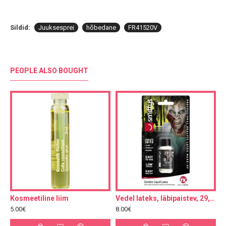
Sildid:
Juuksesprei
hõbedane
FR41520V
PEOPLE ALSO BOUGHT
Kosmeetiline liim
Vedel lateks, läbipaistev, 29,57ml
5.00€
8.00€