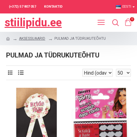
(+372) 57 807 057
KONTAKTID
EESTI
stiilipidu.ee
0
AKSESSUAARID
PULMAD JA TÜDRUKUTEÕHTU
PULMAD JA TÜDRUKUTEÕHTU