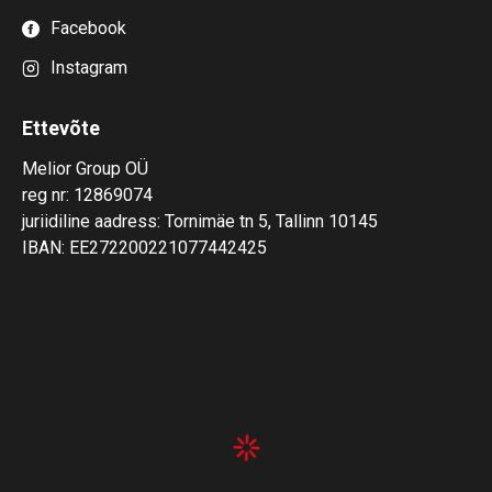
Facebook
Instagram
Ettevõte
Melior Group OÜ
reg nr: 12869074
juriidiline aadress: Tornimäe tn 5, Tallinn 10145
IBAN: EE272200221077442425