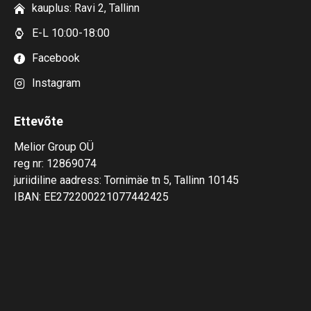
kauplus: Ravi 2, Tallinn
E-L 10:00-18:00
Facebook
Instagram
Ettevõte
Melior Group OÜ
reg nr: 12869074
juriidiline aadress: Tornimäe tn 5, Tallinn 10145
IBAN: EE272200221077442425