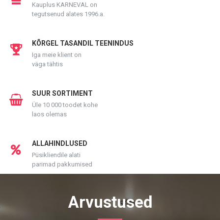
Kauplus KARNEVAL on
tegutsenud alates 1996.a.
KÕRGEL TASANDIL TEENINDUS
Iga meie klient on
väga tähtis
SUUR SORTIMENT
Üle 10 000 toodet kohe
laos olemas
ALLAHINDLUSED
Püsikliendile alati
parimad pakkumised
Arvustused