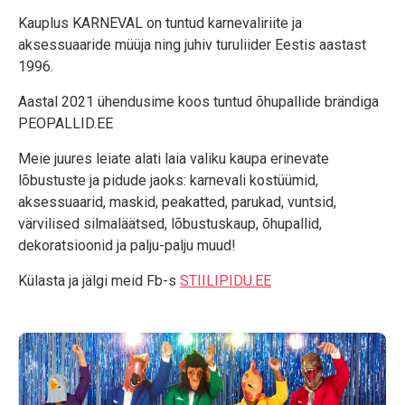
Kauplus KARNEVAL on tuntud karnevaliriite ja
aksessuaaride müüja ning juhiv turuliider Eestis aastast
1996.
Aastal 2021 ühendusime koos tuntud õhupallide brändiga
PEOPALLID.EE
Meie juures leiate alati laia valiku kaupa erinevate
lõbustuste ja pidude jaoks: karnevali kostüümid,
aksessuaarid, maskid, peakatted, parukad, vuntsid,
värvilised silmaläätsed, lõbustuskaup, õhupallid,
dekoratsioonid ja palju-palju muud!
Külasta ja jälgi meid Fb-s
STIILIPIDU.EE