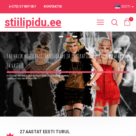
(+372) 57 807 057
KONTAKTID
EESTI
stiilipidu.ee
0
Lai valik kostüüme, aksessuaare ja dekoratsioone täiskasvanutele
ja lastele
KOSTÜÜMID, MASKID, PARUKAD, PEAKATTED, JALANÕUD, TEATRIGRIMM,
SILMALÄÄTSED, DEKORATSIOONID
27 AASTAT EESTI TURUL