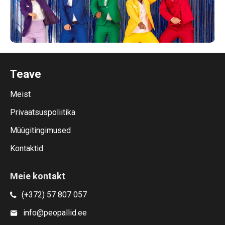
Teave
Meist
Privaatsuspoliitika
Müügitingimused
Kontaktid
Meie kontakt
(+372) 57 807 057
info@peopallid.ee