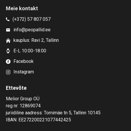
Meie kontakt
(+372) 57 807 057
info@peopallid.ee
kauplus: Ravi 2, Tallinn
E-L 10:00-18:00
Facebook
Instagram
Ettevõte
Melior Group OÜ
reg nr: 12869074
juriidiline aadress: Tornimäe tn 5, Tallinn 10145
IBAN: EE272200221077442425