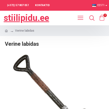
(+372) 57 807 057
KONTAKTID
EESTI
stiilipidu.ee
0
Verine labidas
Verine labidas