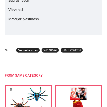
Suurus: 55cm
Värv: hall
Materjal: plastmass
Sildid:
Verine labidas
WD48676
HALLOWEEN
FROM SAME CATEGORY