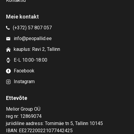
Kontaktid
Meie kontakt
(+372) 57 807 057
info@peopallid.ee
kauplus: Ravi 2, Tallinn
E-L 10:00-18:00
Facebook
Instagram
Ettevõte
Melior Group OÜ
reg nr: 12869074
juriidiline aadress: Tornimäe tn 5, Tallinn 10145
IBAN: EE272200221077442425