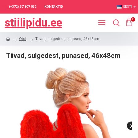
(+372) 57 807 057
KONTAKTID
EESTI
stiilipidu.ee
0
Otsi
Tiivad, sulgedest, punased, 46x48cm
Tiivad, sulgedest, punased, 46x48cm