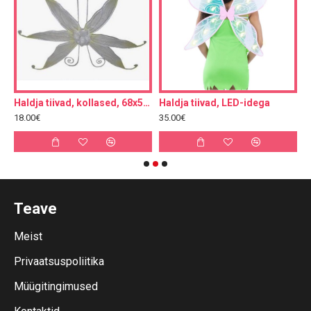
Haldja tiivad, kollased, 68x55cm
Haldja tiivad, LED-idega
H
18.00€
35.00€
2
Teave
Meist
Privaatsuspoliitika
Müügitingimused