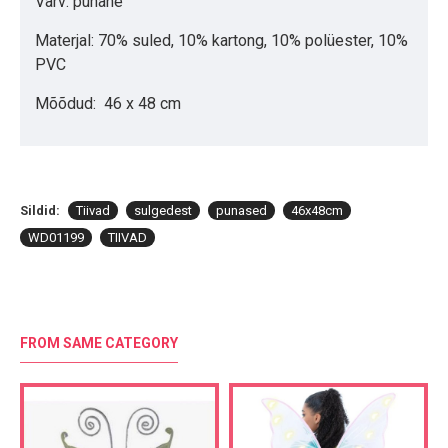
Värv: punane
Materjal: 70% suled, 10% kartong, 10% polüester, 10%
PVC
Mõõdud: 46 x 48 cm
Sildid:
Tiivad
sulgedest
punased
46x48cm
WD01199
TIIVAD
FROM SAME CATEGORY