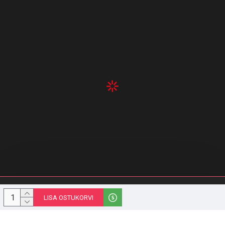
© 1996-2023 Melior Group OÜ | stiilipidu.ee | Kõik õigused kaitstud
LISA OSTUKORVI