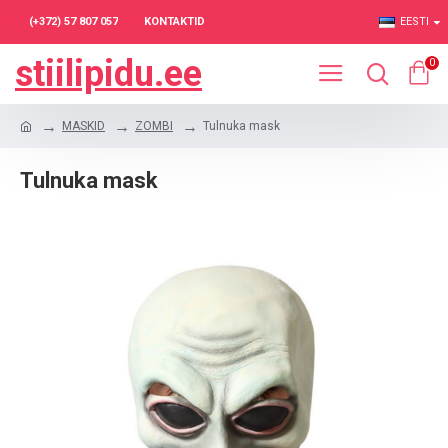
(+372) 57 807 057
KONTAKTID
EESTI
stiilipidu.ee
0
MASKID
ZOMBI
Tulnuka mask
Tulnuka mask