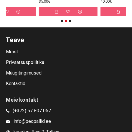
35.00€
40.00€
Teave
Meist
Privaatsuspoliitika
Müügitingimused
Kontaktid
Meie kontakt
(+372) 57 807 057
info@peopallid.ee
kauplus: Ravi 2, Tallinn