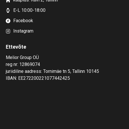
E-L 10:00-18:00
Facebook
Instagram
Ettevõte
Melior Group OÜ
reg nr: 12869074
juriidiline aadress: Tornimäe tn 5, Tallinn 10145
IBAN: EE272200221077442425