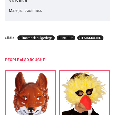
Värv: multi
Materjal: plastmass
Sildid:
Silmamask sulgedega
Fun61302
SILMAMASKID
PEOPLE ALSO BOUGHT