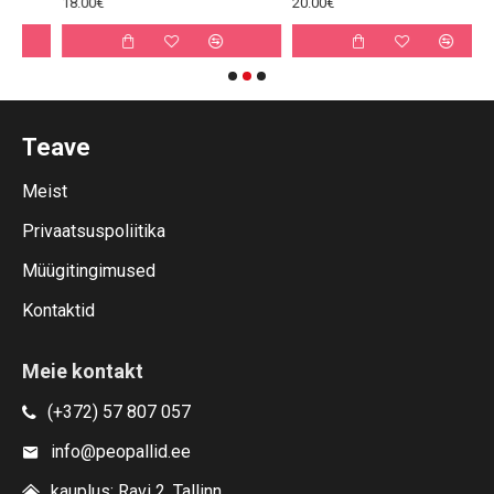
18.00€
20.00€
2
Teave
Meist
Privaatsuspoliitika
Müügitingimused
Kontaktid
Meie kontakt
(+372) 57 807 057
info@peopallid.ee
kauplus: Ravi 2, Tallinn