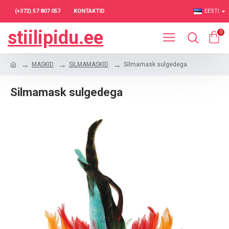
(+372) 57 807 057
KONTAKTID
EESTI
stiilipidu.ee
0
MASKID
SILMAMASKID
Silmamask sulgedega
Silmamask sulgedega