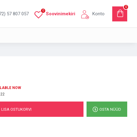
0
0
72) 57 807 057
Soovinimekiri
Konto
ILABLE NOW
622
LISA OSTUKORVI
OSTA NÜÜD