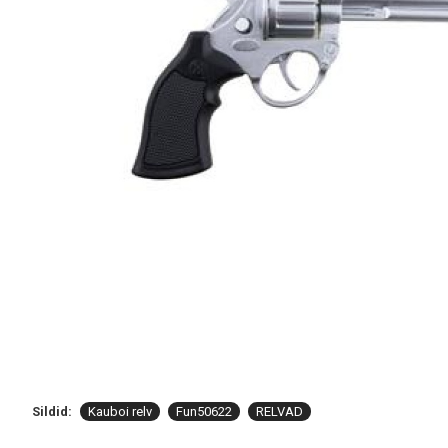
Sildid:
Kauboi relv
Fun50622
RELVAD