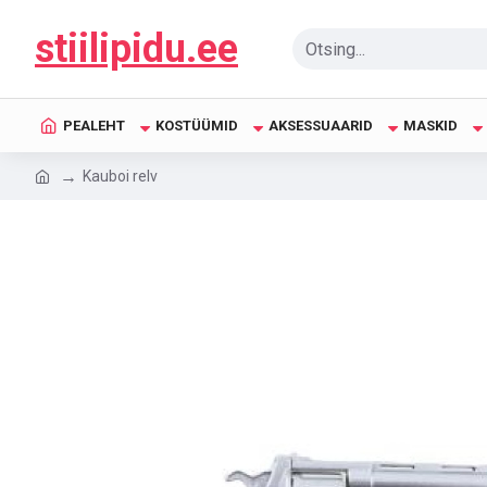
stiilipidu.ee
PEALEHT
KOSTÜÜMID
AKSESSUAARID
MASKID
Kauboi relv