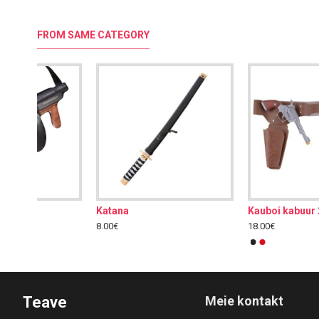
FROM SAME CATEGORY
Kauboi kabuur 2 püstoliga
Kauboi kompekt
18.00€
15.00€
Teave
Meie kontakt