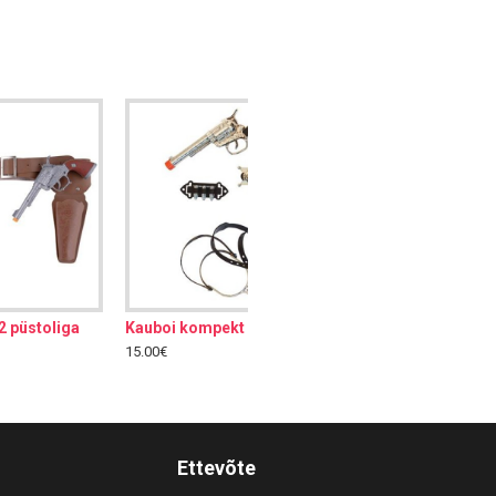
Kauboi püstolid
9.00€
Ettevõte