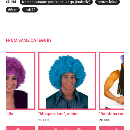
Sildid:
Kastanipunane parukas tukaga (Isabelle)
otstes lokid
66cm
dbb72
FROM SAME CATEGORY
"Afroparukas", sinine
"Bandana rastapatsidega"
20.00€
20.00€