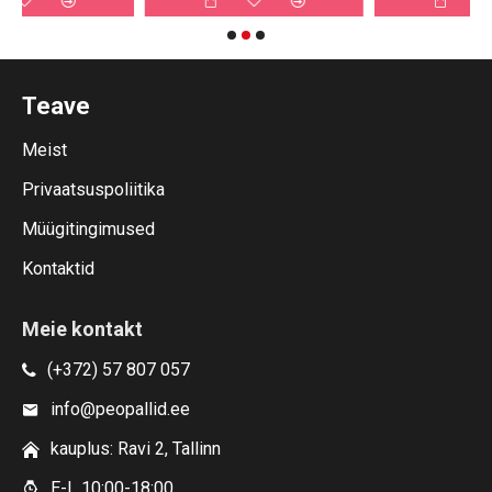
Teave
Meist
Privaatsuspoliitika
Müügitingimused
Kontaktid
Meie kontakt
(+372) 57 807 057
info@peopallid.ee
kauplus: Ravi 2, Tallinn
E-L 10:00-18:00