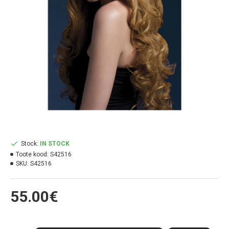
Stock:
IN STOCK
Toote kood:
S42516
SKU:
S42516
55.00€