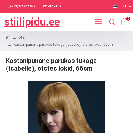
(+372) 57 807 057
KONTAKTID
EESTI
stiilipidu.ee
0
Otsi
Kastanipunane parukas tukaga (Isabelle), otstes lokid, 66cm
Kastanipunane parukas tukaga
(Isabelle), otstes lokid, 66cm