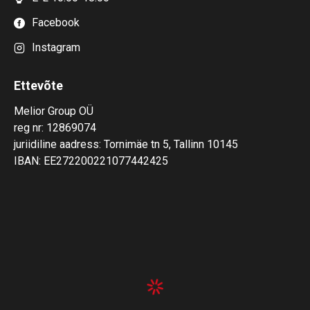
Facebook
Instagram
Ettevõte
Melior Group OÜ
reg nr: 12869074
juriidiline aadress: Tornimäe tn 5, Tallinn 10145
IBAN: EE272200221077442425