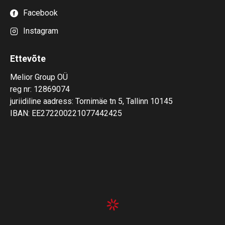
Facebook
Instagram
Ettevõte
Melior Group OÜ
reg nr: 12869074
juriidiline aadress: Tornimäe tn 5, Tallinn 10145
IBAN: EE272200221077442425