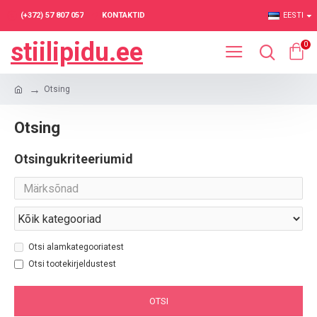
(+372) 57 807 057
KONTAKTID
EESTI
stiilipidu.ee
0
Otsing
Otsing
Otsingukriteeriumid
Otsi alamkategooriatest
Otsi tootekirjeldustest
OTSI