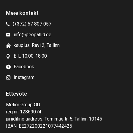
Meie kontakt
(+372) 57 807 057
info@peopallid.ee
kauplus: Ravi 2, Tallinn
E-L 10:00-18:00
Facebook
Instagram
Ettevõte
Melior Group OÜ
reg nr: 12869074
juriidiline aadress: Tornimäe tn 5, Tallinn 10145
IBAN: EE272200221077442425