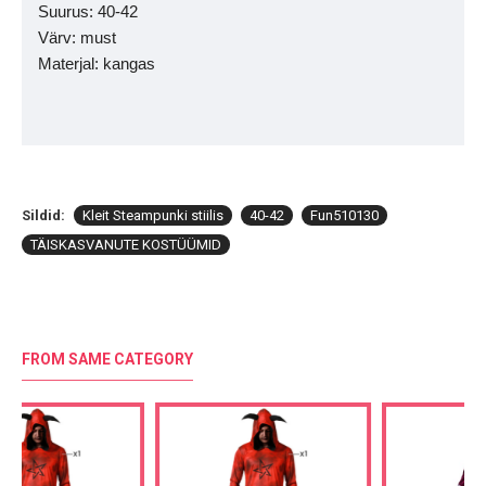
Suurus: 40-42
Värv: must
Materjal: kangas
Sildid:
Kleit Steampunki stiilis
40-42
Fun510130
TÄISKASVANUTE KOSTÜÜMID
FROM SAME CATEGORY