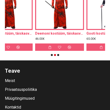
Deemoni kostüüm, täiskasvanutele, M-L
Deemoni kostüüm, täiskasvanutele, XL
Gooti kostüüm, 48-50
46.00€
65.00€
Teave
Meist
Privaatsuspoliitika
Müügitingimused
Kontaktid