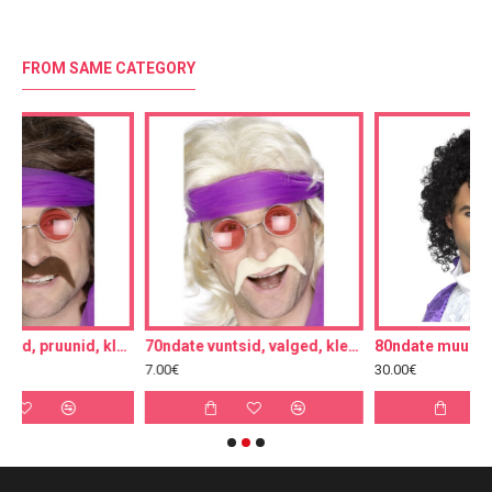
FROM SAME CATEGORY
70ndate vuntsid, pruunid, kleebitav
70ndate vuntsid, valged, kleebitav
80ndate muusiku komplekt, parukas vuntsidega
7.00€
30.00€