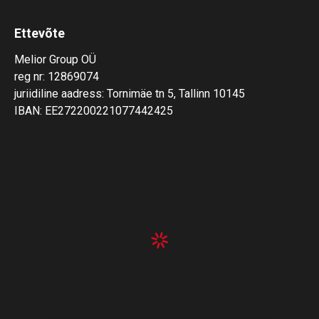
Ettevõte
Melior Group OÜ
reg nr: 12869074
juriidiline aadress: Tornimäe tn 5, Tallinn 10145
IBAN: EE272200221077442425