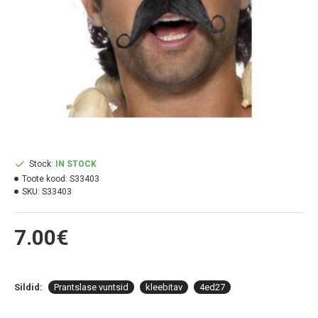
Stock:
IN STOCK
Toote kood:
S33403
SKU:
S33403
7.00€
Sildid:
Prantslase vuntsid
kleebitav
4ed27