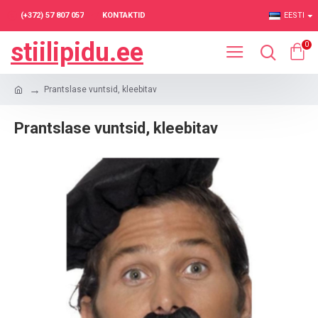
(+372) 57 807 057
KONTAKTID
EESTI
stiilipidu.ee
0
Prantslase vuntsid, kleebitav
Prantslase vuntsid, kleebitav