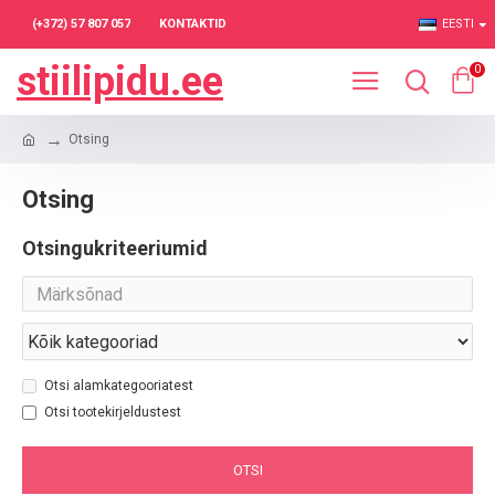
(+372) 57 807 057
KONTAKTID
EESTI
stiilipidu.ee
0
Otsing
Otsing
Otsingukriteeriumid
Otsi alamkategooriatest
Otsi tootekirjeldustest
OTSI