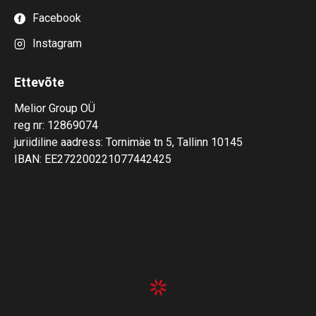
Facebook
Instagram
Ettevõte
Melior Group OÜ
reg nr: 12869074
juriidiline aadress: Tornimäe tn 5, Tallinn 10145
IBAN: EE272200221077442425