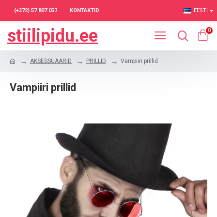
(+372) 57 807 057
KONTAKTID
EESTI
stiilipidu.ee
0
AKSESSUAARID
PRILLID
Vampiiri prillid
Vampiiri prillid