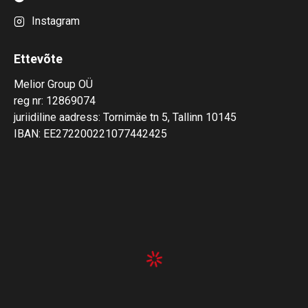
Instagram
Ettevõte
Melior Group OÜ
reg nr: 12869074
juriidiline aadress: Tornimäe tn 5, Tallinn 10145
IBAN: EE272200221077442425