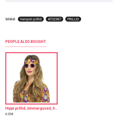
Sildid:
Vampiiri prillid
AT32967
PRILLID
PEOPLE ALSO BOUGHT
Hippi prillid, ümmargused, lilla
6.00€